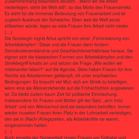
Zusammenhang besonders deutlich. „Wenn wir die Arbeit
niederlegen, steht die Welt still“, so das Motto des Frauenstreiks.
Es steht für die immense Bedeutung von Frauenarbeit und ist
zugleich Ausdruck der Schwäche: Eben weil die Welt sonst
stillstehen würde, legen so viele Frauen ihre Arbeit nicht nieder.
(…)
Die Soziologin Ingrid Artus spricht von einer „Feminisierung von
Arbeitskämpfen“: Diese und die Frauen darin fordern
Demokratieverständnis und Geschlechterverhältnisse heraus. Sie
eignen sich die klassischen Formen von Arbeitskämpfen und den
Streikbegriff kreativ an und setzen die Frage „Wie wollen wir
miteinander leben?“ auf die Agenda. Stets haben Frauen für ihre
Rechte als Arbeiterinnen gekämpft, oft unter erschwerten
Bedingungen: Es braucht viel Mut, sich am Streik zu beteiligen,
wenn eine als Alleinerziehende auf die Frühschichten angewiesen
ist. Da bleibt zudem kaum Zeit für politische Einmischung.
Insbesondere für Frauen und Mütter gilt der Satz: „arm trotz
Arbeit“ und von Altersarmut sind sie besonders betroffen. Immer
wieder mussten Frauen ihren Platz in der Lohnarbeit verteidigen,
den sie in (Nach-)Kriegszeiten, als Arbeitskräfte rar waren,
eingenommen hatten.
(…)
Auch jenseits der Sorgearbeit ringen Frauen um Teilhabe und