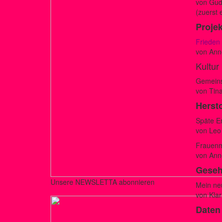
von Gud
(zuerst 
Projek
Frieden 
von Anne
Kultur
Gemeins
von Tin
Herst
Späte E
von Leo
Frauenm
von Ann
Gese
Unsere NEWSLETTA abonnieren
Mein neu
von Kla
Daten