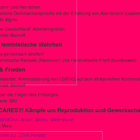
uern“ und Herrschen
nliche Dominanzansprüche mit der Erfahrung von Abenteuern zusa
de Aigner
r Deutschland: Arbeitsmigration
iele Bischoff
 feministische Wahrheit
ns gemeinsam streiten!
inistische Randale (Hannover) und Feministische Front (bundesweit)
 & Frieden
nialerbe: Kriminalisierung von LGBTIQ auf dem afrikanischen Kontinen
iele Bischoff
ber die Folgen des Embargos
nie Stitz
CARES?!
Kämpfe um Reproduktion und Gewerkschaf
WORK: Arbeit, Würde, Widerstand
a Marx
len zur „Child Penalty“