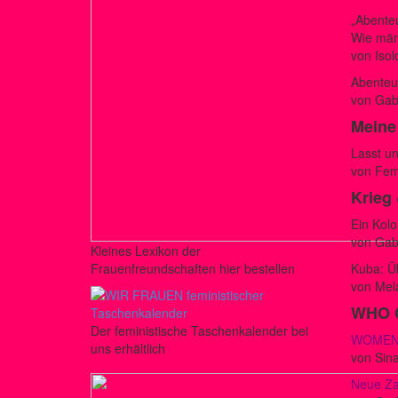
„Abente
Wie män
von Isol
Abenteue
von Gabr
Meine
Lasst u
von Fem
Krieg
Ein Kolo
von Gabr
Kleines Lexikon der
Frauenfreundschaften hier bestellen
Kuba: Ü
von Mela
WHO 
Der feministische Taschenkalender bei
WOMEN@
uns erhältlich
von Sin
Neue Zah