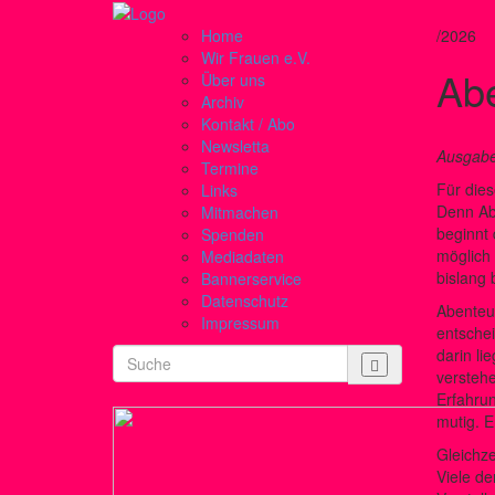
Home
/2026
Wir Frauen e.V.
Ab
Über uns
Archiv
Kontakt / Abo
Newsletta
Ausgabe
Termine
Für dies
Links
Denn Abe
Mitmachen
beginnt 
Spenden
möglich
Mediadaten
bislang 
Bannerservice
Datenschutz
Abenteue
Impressum
entschei
darin li
verstehe
Erfahrun
mutig. 
Gleichze
Viele de