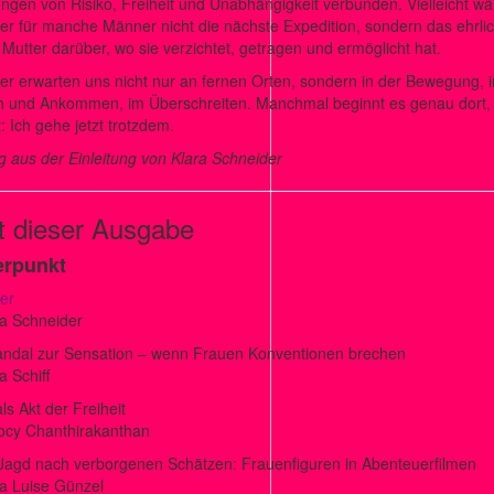
ungen von Risiko, Freiheit und Unabhängigkeit verbunden. Vielleicht w
r für manche Männer nicht die nächste Expedition, sondern das ehrli
Mutter darüber, wo sie verzichtet, getragen und ermöglicht hat.
er erwarten uns nicht nur an fernen Orten, sondern in der Bewegung,
h und Ankommen, im Überschreiten. Manchmal beginnt es genau dort,
: Ich gehe jetzt trotzdem.
 aus der Einleitung von Klara Schneider
lt dieser Ausgabe
rpunkt
er
ra Schneider
ndal zur Sensation – wenn Frauen Konventionen brechen
 Schiff
ls Akt der Freiheit
ocy Chanthirakanthan
 Jagd nach verborgenen Schätzen: Frauenfiguren in Abenteuerfilmen
a Luise Günzel