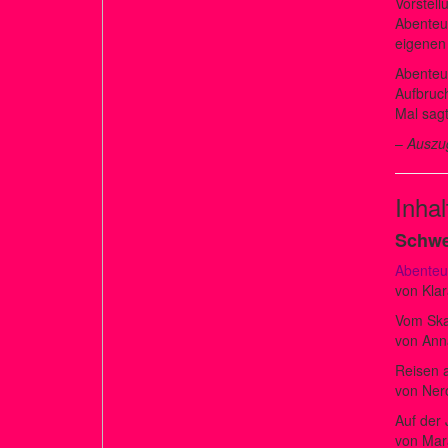
Vorstell
Abenteue
eigenen 
Abenteu
Aufbruc
Mal sagt
–
Auszug
Inha
Schwe
Abenteu
von Kla
Vom Ska
von Anna
Reisen a
von Ner
Auf der
von Mar