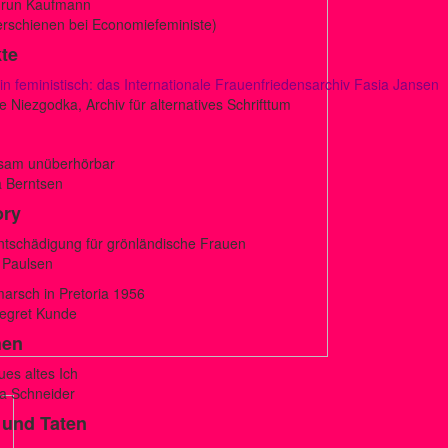
run Kaufmann
erschienen bei Economiefeministe)
te
in feministisch: das Internationale Frauenfriedensarchiv Fasia Jansen
 Niezgodka, Archiv für alternatives Schrifttum
am unüberhörbar
a Berntsen
ory
ntschädigung für grönländische Frauen
 Paulsen
arsch in Pretoria 1956
egret Kunde
hen
es altes Ich
ra Schneider
 und Taten