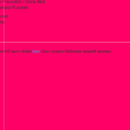
h Freundlich / Grete Weil
istiana Puschak
onst
nk
schrift kann direkt
hier
über unsere Webseite bestellt werden.