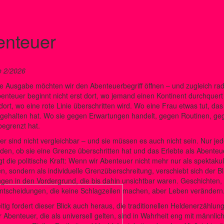
enteuer
 2/2026
e Ausgabe möchten wir den Abenteuerbegriff öffnen – und zugleich rad
nteuer beginnt nicht erst dort, wo jemand einen Kontinent durchquert od
dort, wo eine rote Linie überschritten wird. Wo eine Frau etwas tut, das 
 gehalten hat. Wo sie gegen Erwartungen handelt, gegen Routinen, ge
begrenzt hat.
r sind nicht vergleichbar – und sie müssen es auch nicht sein. Nur jed
den, ob sie eine Grenze überschritten hat und das Erlebte als Abenteue
egt die politische Kraft: Wenn wir Abenteuer nicht mehr nur als spekta
n, sondern als individuelle Grenzüberschreitung, verschiebt sich der Blic
gen in den Vordergrund, die bis dahin unsichtbar waren. Geschichten, d
Entscheidungen, die keine Schlagzeilen machen, aber Leben verändern
itig fordert dieser Blick auch heraus, die traditionellen Heldenerzählun
r Abenteuer, die als universell gelten, sind in Wahrheit eng mit männli