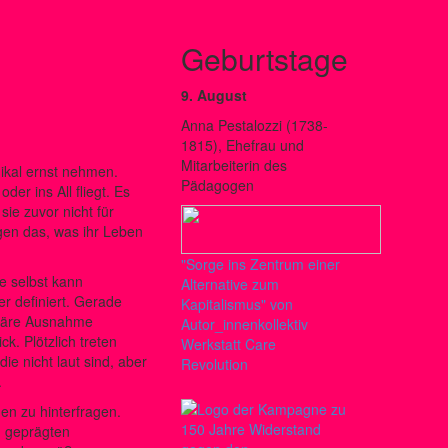
Geburtstage
9. August
Anna Pestalozzi (1738-
1815), Ehefrau und
Mitarbeiterin des
ikal ernst nehmen.
Pädagogen
er ins All fliegt. Es
sie zuvor nicht für
gen das, was ihr Leben
"Sorge ins Zentrum einer
e selbst kann
Alternative zum
r definiert. Gerade
Kapitalismus" von
kuläre Ausnahme
Autor_innenkollektiv
k. Plötzlich treten
Werkstatt Care
ie nicht laut sind, aber
Revolution
.
gen zu hinterfragen.
ch geprägten