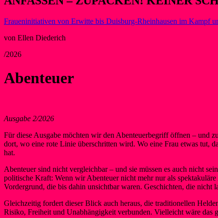
ANFASSEN – ZUPACKEN! KEINER SC
Fraueninitiativen von Erwitte bis Duisburg-Rheinhausen im Kampf u
von Ellen Diederich
/2026
Abenteuer
Ausgabe 2/2026
Für diese Ausgabe möchten wir den Abenteuerbegriff öffnen – und zugl
dort, wo eine rote Linie überschritten wird. Wo eine Frau etwas tut,
hat.
Abenteuer sind nicht vergleichbar – und sie müssen es auch nicht sein.
politische Kraft: Wenn wir Abenteuer nicht mehr nur als spektakuläre 
Vordergrund, die bis dahin unsichtbar waren. Geschichten, die nicht 
Gleichzeitig fordert dieser Blick auch heraus, die traditionellen Held
Risiko, Freiheit und Unabhängigkeit verbunden. Vielleicht wäre das 