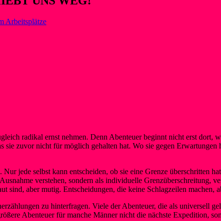
HIEBT UNS WEG!
m Arbeitsplätze
eich radikal ernst nehmen. Denn Abenteuer beginnt nicht erst dort, wo
 das sie zuvor nicht für möglich gehalten hat. Wo sie gegen Erwartungen
 Nur jede selbst kann entscheiden, ob sie eine Grenze überschritten hat 
Ausnahme verstehen, sondern als individuelle Grenzüberschreitung, vers
laut sind, aber mutig. Entscheidungen, die keine Schlagzeilen machen, 
enerzählungen zu hinterfragen. Viele der Abenteuer, die als universell 
größere Abenteuer für manche Männer nicht die nächste Expedition, son