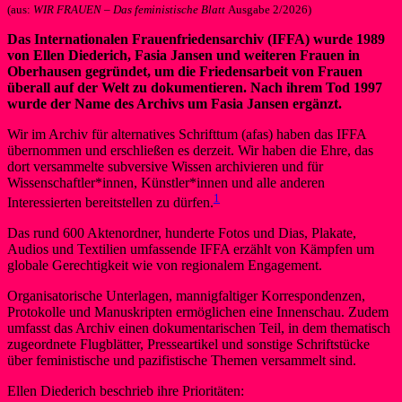
(aus:
WIR FRAUEN – Das feministische Blatt
Ausgabe 2/2026)
Das Internationalen Frauenfriedensarchiv (IFFA) wurde 1989
von Ellen Diederich, Fasia Jansen und weiteren Frauen in
Oberhausen gegründet, um die Friedensarbeit von Frauen
überall auf der Welt zu dokumentieren. Nach ihrem Tod 1997
wurde der Name des Archivs um Fasia Jansen ergänzt.
Wir im Archiv für alternatives Schrifttum (afas) haben das IFFA
übernommen und erschließen es derzeit. Wir haben die Ehre, das
dort versammelte subversive Wissen archivieren und für
Wissenschaftler*innen, Künstler*innen und alle anderen
1
Interessierten bereitstellen zu dürfen.
Das rund 600 Aktenordner, hunderte Fotos und Dias, Plakate,
Audios und Textilien umfassende IFFA erzählt von Kämpfen um
globale Gerechtigkeit wie von regionalem Engagement.
Organisatorische Unterlagen, mannigfaltiger Korrespondenzen,
Protokolle und Manuskripten ermöglichen eine Innenschau. Zudem
umfasst das Archiv einen dokumentarischen Teil, in dem thematisch
zugeordnete Flugblätter, Presseartikel und sonstige Schriftstücke
über feministische und pazifistische Themen versammelt sind.
Ellen Diederich beschrieb ihre Prioritäten: