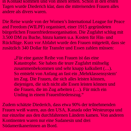
in Kontakt kommen und von ihnen lernen. Schon in den ersten
Tagen wurde Diederich klar, dass die mitreisenden Frauen alles
andere als divers waren.
Die Reise wurde von der Women’s International League for Peace
and Freedom (WILPF) organisiert, einer 1915 gegründeten
bürgerlichen Frauenfriedensorganisation. Die Zugfahrt schlug mit
3.500 DM zu Buche, hinzu kamen u.a. Kosten für Hin- und
Rückflüge. Kurz vor Abfahrt wurde den Frauen mitgeteilt, dass sie
zusätzlich 340 Dollar für Transfer und Essen zahlen müssen:
„Für eine ganze Reihe von Frauen ist das eine
Katastrophe. Sie haben die teure Zugfahrt mühselig
zusammenbekommen und sehr knapp kalkuliert (…).
So entsteht von Anfang an fast ein ,Mehrklassensystem‘
im Zug. Die Frauen, die sich alles leisten können,
diejenigen, die sich nicht alle Essen leisten können und
die Frauen, die im Zug arbeiten (…). Für mich ein
Unding in einem Frauenfriedenszug.“
Zudem schätzte Diederich, dass etwa 90% der teilnehmenden
Frauen weiß waren, aus den USA, Kanada oder Westeuropa und
nur einzelne aus den durchfahrenen Ländern kamen. Von anderen
Kontinenten waren nur eine Sudanesin und drei
Südamerikanerinnen an Bord.