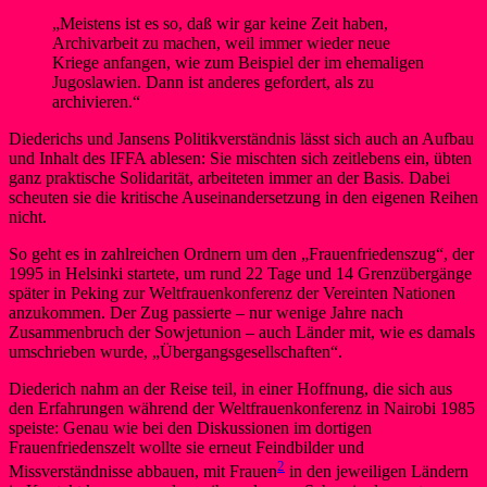
„Meistens ist es so, daß wir gar keine Zeit haben,
Archivarbeit zu machen, weil immer wieder neue
Kriege anfangen, wie zum Beispiel der im ehemaligen
Jugoslawien. Dann ist anderes gefordert, als zu
archivieren.“
Diederichs und Jansens Politikverständnis lässt sich auch an Aufbau
und Inhalt des IFFA ablesen: Sie mischten sich zeitlebens ein, übten
ganz praktische Solidarität, arbeiteten immer an der Basis. Dabei
scheuten sie die kritische Auseinandersetzung in den eigenen Reihen
nicht.
So geht es in zahlreichen Ordnern um den „Frauenfriedenszug“, der
1995 in Helsinki startete, um rund 22 Tage und 14 Grenzübergänge
später in Peking zur Weltfrauenkonferenz der Vereinten Nationen
anzukommen. Der Zug passierte – nur wenige Jahre nach
Zusammenbruch der Sowjetunion – auch Länder mit, wie es damals
umschrieben wurde, „Übergangsgesellschaften“.
Diederich nahm an der Reise teil, in einer Hoffnung, die sich aus
den Erfahrungen während der Weltfrauenkonferenz in Nairobi 1985
speiste: Genau wie bei den Diskussionen im dortigen
Frauenfriedenszelt wollte sie erneut Feindbilder und
2
Missverständnisse abbauen, mit Frauen
in den jeweiligen Ländern