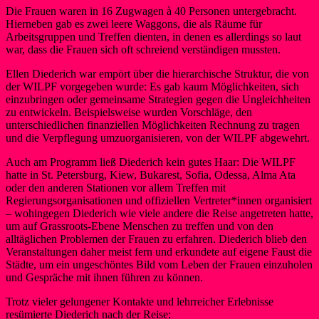
Die Frauen waren in 16 Zugwagen à 40 Personen untergebracht.
Hierneben gab es zwei leere Waggons, die als Räume für
Arbeitsgruppen und Treffen dienten, in denen es allerdings so laut
war, dass die Frauen sich oft schreiend verständigen mussten.
Ellen Diederich war empört über die hierarchische Struktur, die von
der WILPF vorgegeben wurde: Es gab kaum Möglichkeiten, sich
einzubringen oder gemeinsame Strategien gegen die Ungleichheiten
zu entwickeln. Beispielsweise wurden Vorschläge, den
unterschiedlichen finanziellen Möglichkeiten Rechnung zu tragen
und die Verpflegung umzuorganisieren, von der WILPF abgewehrt.
Auch am Programm ließ Diederich kein gutes Haar: Die WILPF
hatte in St. Petersburg, Kiew, Bukarest, Sofia, Odessa, Alma Ata
oder den anderen Stationen vor allem Treffen mit
Regierungsorganisationen und offiziellen Vertreter*innen organisiert
– wohingegen Diederich wie viele andere die Reise angetreten hatte,
um auf Grassroots-Ebene Menschen zu treffen und von den
alltäglichen Problemen der Frauen zu erfahren. Diederich blieb den
Veranstaltungen daher meist fern und erkundete auf eigene Faust die
Städte, um ein ungeschöntes Bild vom Leben der Frauen einzuholen
und Gespräche mit ihnen führen zu können.
Trotz vieler gelungener Kontakte und lehrreicher Erlebnisse
resümierte Diederich nach der Reise: