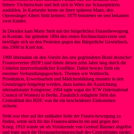
höhere Töchterschule und ließ sich in Wien zur Schauspielerin
ausbilden. In Karlsruhe lernte sie ihren späteren Mann, den
Opernsänger Albert Stritt kennen; 1879 heirateten sie und bekamen
zwei Kinder.
In Dresden kam Marie Stritt mit der bürgerlichen Frauenbewegung
in Kontakt. Sie gründete 1894 den ersten Rechtsschutzverein und
beteiligte sich an den Protesten gegen das Bürgerliche Gesetzbuch,
das 1900 in Kraft trat.
1900 übernahm sie den Vorsitz des neu gegründeten Bund deutscher
Frauenvereine (BDF) und führte diesen zehn Jahre lang durch die
Untiefen innerverbandlicher Konflikte. Dabei bewies Stritt ein
enormes Verhandlungsgeschick. Themen wie Wahlrecht,
Prostitution, Erwerbsarbeit und Mädchenbildung mussten in den
Grundzügen festgelegt werden, dazu kamen die Ausrichtung
internationaler Kongresse, 1904 tagte sogar der ICW (International
Council of Women) in Berlin. Zusätzlich redigierte Stritt das
Centralblatt des BDF, was ihr ein bescheidenes Einkommen
sicherte.
Stritt war eher auf der radikalen Seite der Frauen-bewegung zu
finden, setzte sich für das Frauenwahlrecht ein und gegen den
Krieg. 1910 wurde sie als Vorsitzende von Gertrud Bäumer abgelöst
und legte auch die Herausgeberinnenschaft des Centralblattes nieder.