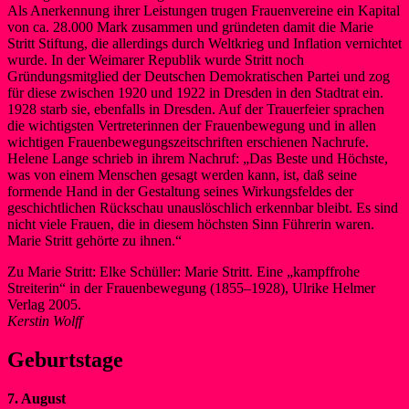
Als Anerkennung ihrer Leistungen trugen Frauenvereine ein Kapital
von ca. 28.000 Mark zusammen und gründeten damit die Marie
Stritt Stiftung, die allerdings durch Weltkrieg und Inflation vernichtet
wurde. In der Weimarer Republik wurde Stritt noch
Gründungsmitglied der Deutschen Demokratischen Partei und zog
für diese zwischen 1920 und 1922 in Dresden in den Stadtrat ein.
1928 starb sie, ebenfalls in Dresden. Auf der Trauerfeier sprachen
die wichtigsten Vertreterinnen der Frauenbewegung und in allen
wichtigen Frauenbewegungszeitschriften erschienen Nachrufe.
Helene Lange schrieb in ihrem Nachruf: „Das Beste und Höchste,
was von einem Menschen gesagt werden kann, ist, daß seine
formende Hand in der Gestaltung seines Wirkungsfeldes der
geschichtlichen Rückschau unauslöschlich erkennbar bleibt. Es sind
nicht viele Frauen, die in diesem höchsten Sinn Führerin waren.
Marie Stritt gehörte zu ihnen.“
Zu Marie Stritt: Elke Schüller: Marie Stritt. Eine „kampffrohe
Streiterin“ in der Frauenbewegung (1855–1928), Ulrike Helmer
Verlag 2005.
Kerstin Wolff
Geburtstage
7. August