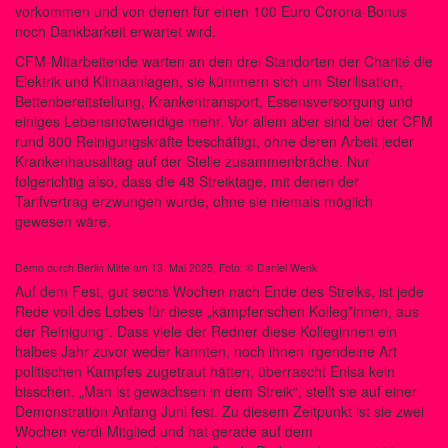
vorkommen und von denen für einen 100 Euro Corona-Bonus
noch Dankbarkeit erwartet wird.
CFM-Mitarbeitende warten an den drei Standorten der Charité die
Elektrik und Klimaanlagen, sie kümmern sich um Sterilisation,
Bettenbereitstellung, Krankentransport, Essensversorgung und
einiges Lebensnotwendige mehr. Vor allem aber sind bei der CFM
rund 800 Reinigungskräfte beschäftigt, ohne deren Arbeit jeder
Krankenhausalltag auf der Stelle zusammenbräche. Nur
folgerichtig also, dass die 48 Streiktage, mit denen der
Tarifvertrag erzwungen wurde, ohne sie niemals möglich
gewesen wäre.
Demo durch Berlin Mitte am 13. Mai 2025, Foto: © Daniel Wenk
Auf dem Fest, gut sechs Wochen nach Ende des Streiks, ist jede
Rede voll des Lobes für diese „kämpferischen Kolleg*innen, aus
der Reinigung“. Dass viele der Redner diese Kolleginnen ein
halbes Jahr zuvor weder kannten, noch ihnen irgendeine Art
politischen Kampfes zugetraut hätten, überrascht Enisa kein
bisschen. „Man ist gewachsen in dem Streik“, stellt sie auf einer
Demonstration Anfang Juni fest. Zu diesem Zeitpunkt ist sie zwei
Wochen verdi-Mitglied und hat gerade auf dem