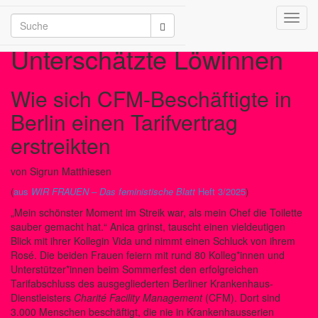
Toggl
/2026
navig
Unterschätzte Löwinnen
Wie sich CFM-Beschäftigte in
Berlin einen Tarifvertrag
erstreikten
von Sigrun Matthiesen
(
aus
WIR FRAUEN – Das feministische Blatt
Heft 3/2025
)
„Mein schönster Moment im Streik war, als mein Chef die Toilette
sauber gemacht hat.“ Anica grinst, tauscht einen vieldeutigen
Blick mit ihrer Kollegin Vida und nimmt einen Schluck von ihrem
Rosé. Die beiden Frauen feiern mit rund 80 Kolleg*innen und
Unterstützer*innen beim Sommerfest den erfolgreichen
Tarifabschluss des ausgegliederten Berliner Krankenhaus-
Dienstleisters
Charité Facility Management
(CFM). Dort sind
3.000 Menschen beschäftigt, die nie in Krankenhausserien