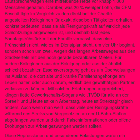
Lautsprecherwagen eine mitreißende Rede vor knapp 1.000
Menschen gehalten. Darüber, was 20 % weniger Lohn, die CFM-
Beschäftigte im Vergleich zu den direkt bei der Charité
angestellten Kolleginnen für exakt dieselben Tätigkeiten erhalten,
konkret bedeuten: dass sie als Reinigungskraft auf wirklich jede
Schichtzulage angewiesen ist, und deshalb fast jedes
Sonntagsfrühstück mit der Familie verpasst; dass eine
Frühschicht nicht, wie es im Dienstplan steht, um vier Uhr beginnt,
sondern schon um zwei, wegen des langen Arbeitsweges aus den
Stadtvierteln mit den noch gerade bezahlbaren Mieten. Für
andere Kolleginnen aus der Reinigung oder aus der ähnlich
schlecht bezahlten Essensversorgung geht es um Überweisungen
ins Ausland, die dort alte und kranke Familienangehörige am
Leben halten oder auch darum, endlich den gewalttätigen Partner
verlassen zu können. Mit solchen Erfahrungen angereichert,
klingen flotte Gewerkschafts-Slogans wie „TVÖD für alle an der
Spree!“ und „Heute ist kein Arbeitstag, heute ist Streiktag!“ gleich
anders. Auch wenn man weiß, dass viele der Reinigungskräfte
während des Streiks von Vorgesetzten an der U-Bahn-Station
abgefangen wurden und durch Falschinformationen oder offene
Drohungen zur Arbeit gezwungen werden sollten.
Diese Repressionen und besonderen Belastungen waren ein