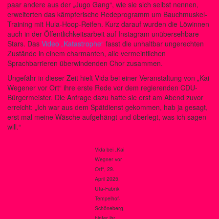
paar andere aus der „Jugo Gang“, wie sie sich selbst nennen,
erweiterten das kämpferische Redeprogramm um Bauchmuskel-
Training mit Hula-Hoop-Reifen. Kurz darauf wurden die Löwinnen
auch in der Öffentlichkeitsarbeit auf Instagram unübersehbare
Stars. Das
Video „Katastrophe“
fasst die unhaltbar ungerechten
Zustände in einem charmanten, alle vermeintlichen
Sprachbarrieren überwindenden Chor zusammen.
Ungefähr in dieser Zeit hielt Vida bei einer Veranstaltung von „Kai
Wegener vor Ort“ ihre erste Rede vor dem regierenden CDU-
Bürgermeister. Die Anfrage dazu hatte sie erst am Abend zuvor
erreicht: „Ich war aus dem Spätdienst gekommen, hab ja gesagt,
erst mal meine Wäsche aufgehängt und überlegt, was ich sagen
will.“
Vida bei „Kai
Wegner vor
Ort“, 29.
April 2025,
Ufa-Fabrik
Tempelhof-
Schöneberg,
hinter ihr