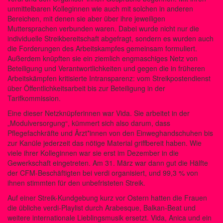
unmittelbaren Kolleginnen wie auch mit solchen in anderen
Bereichen, mit denen sie aber über ihre jeweiligen
Muttersprachen verbunden waren. Dabei wurde nicht nur die
individuelle Streikbereitschaft abgefragt, sondern es wurden auch
die Forderungen des Arbeitskampfes gemeinsam formuliert.
Außerdem knüpften sie ein ziemlich engmaschiges Netz von
Beteiligung und Verantwortlichkeiten und gegen die in früheren
Arbeitskämpfen kritisierte Intransparenz: vom Streikpostendienst
über Öffentlichkeitsarbeit bis zur Beteiligung in der
Tarifkommission.
Eine dieser Netzknüpferinnen war Vida. Sie arbeitet in der
„Modulversorgung“, kümmert sich also darum, dass
Pflegefachkräfte und Ärzt*innen von den Einweghandschuhen bis
zur Kanüle jederzeit das nötige Material griffbereit haben. Wie
viele ihrer Kolleginnen war sie erst im Dezember in die
Gewerkschaft eingetreten. Am 31. März war dann gut die Hälfte
der CFM-Beschäftigten bei verdi organisiert, und 99,3 % von
ihnen stimmten für den unbefristeten Streik.
Auf einer Streik-Kundgebung kurz vor Ostern hatten die Frauen
die übliche verdi-Playlist durch Arabesque, Balkan-Beat und
weitere internationale Lieblingsmusik ersetzt. Vida, Anica und ein