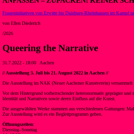
ANFASSEN – ZUPACKEN! KEINER SC
Fraueninitiativen von Erwitte bis Duisburg-Rheinhausen im Kampf u
von Ellen Diederich
/2026
Queering the Narrative
31.7.2022 - 18:00
Aachen
// Ausstellung 3. Juli bis 21. August 2022 in Aachen //
Die Ausstellung im NAK (Neuer Aachener Kunstverein) versammelt 1
Vor dem Hintergrund vorherrschender heteronormativ geprägter und rea
Identität und Narrativen sowie deren Einfluss auf die Kunst.
Die ausgewählten Werke stammen aus verschiedenen Gattungen: Malerei
Zur Ausstellung wird es ein Begleitprogramm geben.
Öffnungszeiten
:
Dienstag–Sonntag