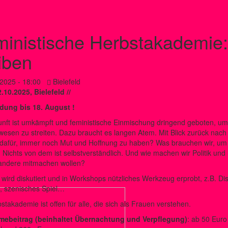
inistische Herbstakademie:
iben
.2025 - 18:00
Bielefeld
2.10.2025, Bielefeld //
dung bis 18. August !
nft ist umkämpft und feministische Einmischung dringend geboten, um f
sen zu streiten. Dazu braucht es langen Atem. Mit Blick zurück nach
dafür, immer noch Mut und Hoffnung zu haben? Was brauchen wir, um i
 Nichts von dem ist selbstverständlich. Und wie machen wir Politik un
andere mitmachen wollen?
wird diskutiert und in Workshops nützliches Werkzeug erprobt, z.B. Di
, szenisches Spiel…
stakademie ist offen für alle, die sich als Frauen verstehen.
mebeitrag (beinhaltet Übernachtung und Verpflegung)
: ab 50 Euro