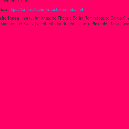
chend 260+ Euro.
fos:
https://feministische-herbstakademie.mobi
alterinnen
: Institut für Kritische Theorie Berlin (feministische Sektion), ve
 Medien und Kunst (ver.di IMK) im Bunten Haus in Bielefeld, Rosa-Lu