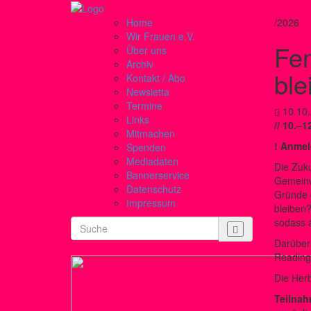
Home
/2026
Wir Frauen e.V.
Fem
Über uns
Archiv
ble
Kontakt / Abo
Newsletta
Termine
10.10
Links
// 10.–1
Mitmachen
! Anmel
Spenden
Mediadaten
Die Zuku
Bannerservice
Gemeinwe
Datenschutz
Gründe 
Impressum
bleiben?
sodass 
Darüber 
Reading
Die Herb
Teilnah