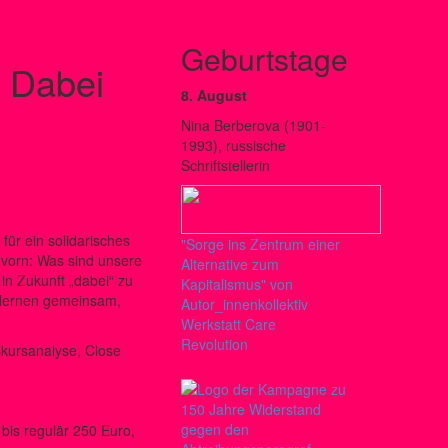
Geburtstage
 Dabei
8. August
Nina Berberova (1901-
1993), russische
Schriftstellerin
ür ein solidarisches
"Sorge ins Zentrum einer
 vorn: Was sind unsere
Alternative zum
n Zukunft „dabei“ zu
Kapitalismus" von
d lernen gemeinsam,
Autor_innenkollektiv
Werkstatt Care
Revolution
skursanalyse, Close
 bis regulär 250 Euro,