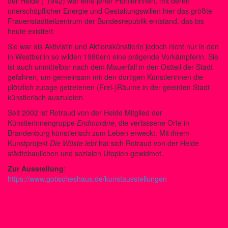
der Heide (*1942) war eine jener Pionierinnen, mit deren
unerschöpflicher Energie und Gestaltungswillen hier das größte
Frauenstadtteilzentrum der Bundesrepublik entstand, das bis
heute existiert.
Sie war als Aktivistin und Aktionskünstlerin jedoch nicht nur in den
in Westberlin so wilden 1980ern eine prägende Vorkämpferin. Sie
ist auch unmittelbar nach dem Mauerfall in den Ostteil der Stadt
gefahren, um gemeinsam mit den dortigen Künstlerinnen die
plötzlich zutage getretenen (Frei-)Räume in der geeinten Stadt
künstlerisch auszuloten.
Seit 2002 ist Rotraud von der Heide Mitglied der
Künstlerinnengruppe
Endmoräne
, die verlassene Orte in
Brandenburg künstlerisch zum Leben erweckt. Mit ihrem
Kunstprojekt
Die Wüste lebt
hat sich Rotraud von der Heide
städtebaulichen und sozialen Utopien gewidmet.
Zur Ausstellung
:
https://www.gotischeshaus.de/kunstausstellungen