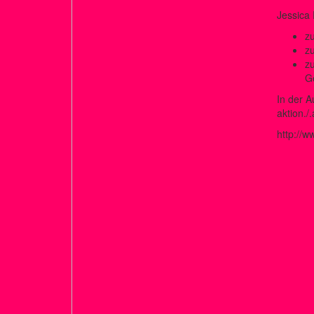
Jessica 
z
zu
z
G
In der A
aktion./
http://w