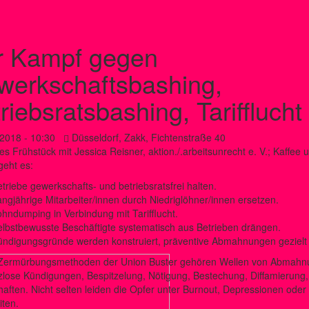
r Kampf gegen
werkschaftsbashing,
riebsratsbashing, Tarifflucht
.2018 - 10:30
Düsseldorf, Zakk, Fichtenstraße 40
hes Frühstück mit Jessica Reisner, aktion./.arbeitsunrecht e. V.; Kaffee 
eht es:
triebe gewerkschafts- und betriebsratsfrei halten.
ngjährige Mitarbeiter/innen durch Niedriglöhner/innen ersetzen.
hndumping in Verbindung mit Tarifflucht.
lbstbewusste Beschäftigte systematisch aus Betrieben drängen.
ündigungsgründe werden konstruiert, präventive Abmahnungen gezielt
Zermürbungsmethoden der Union Buster gehören Wellen von Abmahn
lose Kündigungen, Bespitzelung, Nötigung, Bestechung, Diffamierung,
aften. Nicht selten leiden die Opfer unter Burnout, Depressionen oder
ten.