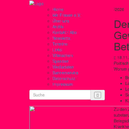
Home
/2026
Wir Frauen e.V.
De
Über uns
Archiv
Ge
Kontakt / Abo
Newsletta
Bet
Termine
Links
Mitmachen
18.11
Spenden
Politisc
Mediadaten
Worum g
Bannerservice
Be
Datenschutz
La
Impressum
Lo
Se
K
Zu den 
substanz
Belegsch
Krankhei