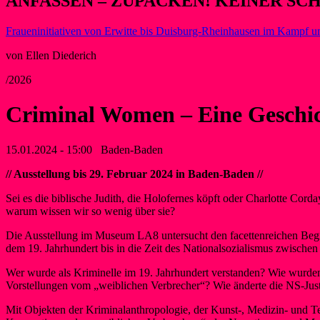
ANFASSEN – ZUPACKEN! KEINER SC
Fraueninitiativen von Erwitte bis Duisburg-Rheinhausen im Kampf u
von Ellen Diederich
/2026
Criminal Women – Eine Geschich
15.01.2024 - 15:00
Baden-Baden
// Ausstellung bis 29. Februar 2024 in Baden-Baden //
Sei es die biblische Judith, die Holofernes köpft oder Charlotte Cord
warum wissen wir so wenig über sie?
Die Ausstellung im Museum LA8 untersucht den facettenreichen Begriff
dem 19. Jahrhundert bis in die Zeit des Nationalsozialismus zwischen
Wer wurde als Kriminelle im 19. Jahrhundert verstanden? Wie wurden k
Vorstellungen vom „weiblichen Verbrecher“? Wie änderte die NS-Just
Mit Objekten der Kriminalanthropologie, der Kunst-, Medizin- und Tec