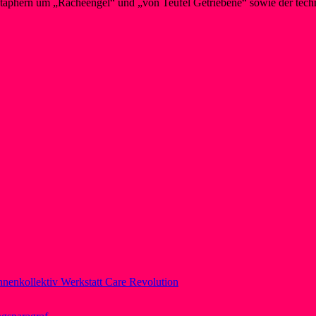
taphern um „Racheengel“ und „von Teufel Getriebene“ sowie der techni
nnenkollektiv Werkstatt Care Revolution