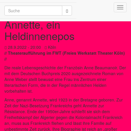
Toggl
/2026
navig
Annette, ein
Heldinnenepos
28.9.2022 - 20:00
Köln
// Theateraufführung im FWT (Freies Werkstatt Theater Köln)
//
Die reale Lebensgeschichte der Französin Anne Beaumanoir. Der
mit dem Deutschen Buchpreis 2020 ausgezeichnete Roman von
Anne Weber stellt bewusst eine Frau ins Zentrum einer
literarischen Form, die in der Regel männlichen Helden
vorbehalten ist.
Anne, genannt Annette, wird 1923 in der Bretagne geboren. Zur
Zeit der Nazi-Besetzung Frankreichs geht Annette zur
Résistance. Ende der 1950er-Jahre schließt sie sich dem
Freiheitskampf der Algerier gegen die Kolonialmacht Frankreich
an, muss aus Frankreich fliehen und lässt ihre Familie auf
unbestimmte Zeit zurück. Ihre Biographie ist reich an „großer