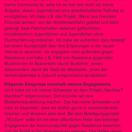
meine Community ist, sehe ich es hier erst recht als meine
Aufgabe, diesen Jugendlichen eine gesellschaftliche Teilhabe zu
ermöglichen. Ich habe z.B. das Projekt „Wenn aus Fremden
Freunde werden“ von der Arbeiterwohlfahrt geleitet und dafür
gesorgt, dass Patenschaften zwischen geflüchteten
(muslimischen) Jugendlichen und Jugendlichen ohne
Fluchterfahrung entstehen. Ich habe sie außerdem dazu bewegt,
bei einem Kunstprojekt über ihre Erfahrungen in der neuen
Heimat zu sprechen. Ich engagiere mich außerdem gegen
Rassismus und habe z.B. Fälle von Rassismus gegenüber
Musliminnen im Busverkehr (durch Busfahrer_innen)
dokumentiert, damit die Stadt die Mitarbeiter_innen der
Verkehrsbetriebe in Zukunft entsprechend sensibilisiert.
Prägende Ereignisse innerhalb meines Engagements
2012 habe ich mit meiner Schwester an dem Projekt „Nachbar?
Machbar!“ teilgenommen. Dort konnten wir eine
Mediationsausbildung machen. Das hat meine Schwester und
mich so begeistert, dass wir seither gerne in verschiedensten
Gremien und Vereinen aktiv sind. Bei dem Beteiligungsprojekt
„fYOUture“ sollte ich mit einer öffentlichen Rede das bisherige
Engagement der Kommunalpolitik gegen Rassismus bewerten
und die Politik in die Verantwortung nehmen. Das Halten dieser