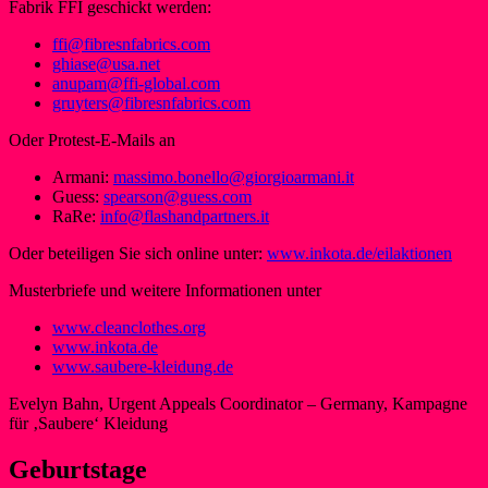
Fabrik FFI geschickt werden:
ffi@fibresnfabrics.com
ghiase@usa.net
anupam@ffi-global.com
gruyters@fibresnfabrics.com
Oder Protest-E-Mails an
Armani:
massimo.bonello@giorgioarmani.it
Guess:
spearson@guess.com
RaRe:
info@flashandpartners.it
Oder beteiligen Sie sich online unter:
www.inkota.de/eilaktionen
Musterbriefe und weitere Informationen unter
www.cleanclothes.org
www.inkota.de
www.saubere-kleidung.de
Evelyn Bahn, Urgent Appeals Coordinator – Germany, Kampagne
für ‚Saubere‘ Kleidung
Geburtstage