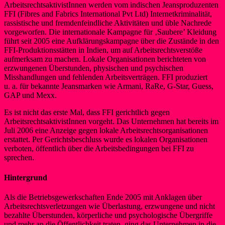
ArbeitsrechtsaktivistInnen werden vom indischen Jeansproduzenten
FFI (Fibres and Fabrics International Pvt Ltd) Internetkriminalität,
rassistische und fremdenfeindliche Aktivitäten und üble Nachrede
vorgeworfen. Die internationale Kampagne für ‚Saubere’ Kleidung
führt seit 2005 eine Aufklärungskampagne über die Zustände in den
FFI-Produktionsstätten in Indien, um auf Arbeitsrechtsverstöße
aufmerksam zu machen. Lokale Organisationen berichteten von
erzwungenen Überstunden, physischen und psychischen
Misshandlungen und fehlenden Arbeitsverträgen. FFI produziert
u. a. für bekannte Jeansmarken wie Armani, RaRe, G-Star, Guess,
GAP und Mexx.
Es ist nicht das erste Mal, dass FFI gerichtlich gegen
ArbeitsrechtsaktivistInnen vorgeht. Das Unternehmen hat bereits im
Juli 2006 eine Anzeige gegen lokale Arbeitsrechtsorganisationen
erstattet. Per Gerichtsbeschluss wurde es lokalen Organisationen
verboten, öffentlich über die Arbeitsbedingungen bei FFI zu
sprechen.
Hintergrund
Als die Betriebsgewerkschaften Ende 2005 mit Anklagen über
Arbeitsrechtsverletzungen wie Überlastung, erzwungene und nicht
bezahlte Überstunden, körperliche und psychologische Übergriffe
und mehr an die Öffentlichkeit traten, ging das Unternehmen in die