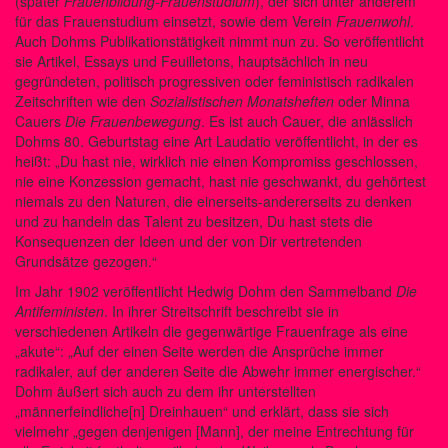
(später
Frauenbildung-Frauenstudium
), der sich unter anderem
für das Frauenstudium einsetzt, sowie dem Verein
Frauenwohl
.
Auch Dohms Publikationstätigkeit nimmt nun zu. So veröffentlicht
sie Artikel, Essays und Feuilletons, hauptsächlich in neu
gegründeten, politisch progressiven oder feministisch radikalen
Zeitschriften wie den
Sozialistischen Monatsheften
oder Minna
Cauers
Die Frauenbewegung
. Es ist auch Cauer, die anlässlich
Dohms 80. Geburtstag eine Art Laudatio veröffentlicht, in der es
heißt: „Du hast nie, wirklich nie einen Kompromiss geschlossen,
nie eine Konzession gemacht, hast nie geschwankt, du gehörtest
niemals zu den Naturen, die einerseits-andererseits zu denken
und zu handeln das Talent zu besitzen, Du hast stets die
Konsequenzen der Ideen und der von Dir vertretenden
Grundsätze gezogen.“
Im Jahr 1902 veröffentlicht Hedwig Dohm den Sammelband
Die
Antifeministen
. In ihrer Streitschrift beschreibt sie in
verschiedenen Artikeln die gegenwärtige Frauenfrage als eine
„akute“: „Auf der einen Seite werden die Ansprüche immer
radikaler, auf der anderen Seite die Abwehr immer energischer.“
Dohm äußert sich auch zu dem ihr unterstellten
„männerfeindliche[n] Dreinhauen“ und erklärt, dass sie sich
vielmehr „gegen denjenigen [Mann], der meine Entrechtung für