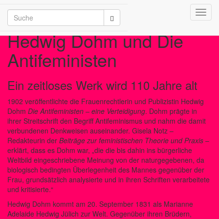
Toggl
/2026
navig
Hedwig Dohm und Die
Antifeministen
Ein zeitloses Werk wird 110 Jahre alt
1902
veröffentlichte die Frauenrechtlerin und Publizistin Hedwig
Dohm
Die Antifeministen – eine Verteidigung
. Dohm prägte in
ihrer Streitschrift den Begriff Antifeminismus und nahm die damit
verbundenen Denkweisen auseinander. Gisela Notz –
Redakteurin der
Beiträge zur feministischen Theorie und Praxis
–
erklärt, dass es Dohm war, „die die bis dahin ins bürgerliche
Weltbild eingeschriebene Meinung von der naturgegebenen, da
biologisch bedingten Überlegenheit des Mannes gegenüber der
Frau, grundsätzlich analysierte und in ihren Schriften verarbeitete
und kritisierte.“
Hedwig Dohm kommt am 20. September 1831 als Marianne
Adelaide Hedwig Jülich zur Welt. Gegenüber ihren Brüdern,