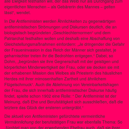
alle Ewigkeit festhalten will, der das Weib nur als Durchgang zum
eigentlichen Menschen – als Gebärerin des Mannes – gelten
lässt“, wendet.
In
Die Antifeministen
werden Ähnlichkeiten zu gegenwärtigen
antifeministischen Strömungen und Diskursen deutlich, die an
biologistisch begründeten „Geschlechternormen“ und dem
Patriarchat festhalten wollen und deshalb eine Abschaffung von
Gleichstellungsmaßnahmen einfordern: „Je dringender die Gefahr
der Fraueninvasion in das Reich der Männer sich gestaltet, je
geharnischter treten ihr die Bedrohten entgegen.“ Dabei, so
Dohm, „begründen sie ihre Gegnerschaft mit der geistigen und
körperlichen Minderwertigkeit der Frau, oder sie decken sie mit
der erhabenen Mission des Weibes als Priesterin des häuslichen
Herdes mit ihrer mimosenhaften Zartheit und ähnlichem
Flügelschmuck“. Auch die Ablehnung von Vereinbarkeitsfragen
der Frau, die sich innerhalb antifeministischer Diskurse häufig
findet, spielte schon 1902 eine Rolle: “ Der Antifeminist ist der
Meinung, daß Ehe und Berufstätigkeit sich ausschließen, daß die
letztere das Glück der ersteren untergräbt.“
Die aktuell von Antifeministen gefürchtete vermeintliche
Vermännlichung
der berufstätigen Frau war ebenfalls Thema: So
„fürchtet man von der erwerbenden Ehefrau auch, daß sie ihrer