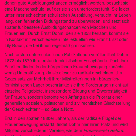
denen gute Ausbildungschancen ermöglicht werden, besucht sie
eine Mädchenschule, auf der sie sich unterfordert fühlt. Sie leidet
unter ihrer schlechten schulischen Ausbildung, versucht ihr Leben
lang, den fehlenden Bildungsstand zu überwinden, und setzt sich
später für bessere Ausbildungschancen von Mädchen und
Frauen ein. Durch Ernst Dohm, den sie 1853 heiratet, kommt sie
in Kontakt mit verschiedenen Intellektuellen wie Franz Liszt oder
Lily Braun, die bei ihnen regelmäßig einkehren.
Nach ersten unterschiedlichen Publikationen veröffentlicht Dohm
1872 bis 1879 ihre ersten feministischen Essaybände. Doch ihre
Schriften finden in der bürgerlichen Frauenbewegung zunächst
wenig Unterstützung, da sie dieser zu radikal erscheinen. „Im
Gegensatz zur Mehrheit ihrer Mitstreiterinnen im bürgerlich-
feministischen Lager beschränkte sie ihre Forderungen nicht auf
einzelne Teilgebiete, insbesondere Bildung und Erwerbstätigkeit
für Frauen, sondern betonte von Anfang an die Priorität einer
generellen sozialen, politischen und zivilrechtlichen Gleichstellung
der Geschlechter,“ – so Gisela Notz.
Erst in den späten 1880er Jahren, als der radikale Flügel der
Frauenbewegung erstarkt, findet Dohm hier ihren Platz und wird
Mitglied verschiedener Vereine, wie dem
Frauenverein Reform