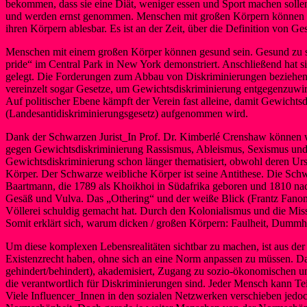
bekommen, dass sie eine Diät, weniger essen und Sport machen sollen
und werden ernst genommen. Menschen mit großen Körpern können an
ihren Körpern ablesbar. Es ist an der Zeit, über die Definition von 
Menschen mit einem großen Körper können gesund sein. Gesund zu sei
pride“ im Central Park in New York demonstriert. Anschließend hat
gelegt. Die Forderungen zum Abbau von Diskriminierungen beziehen si
vereinzelt sogar Gesetze, um Gewichtsdiskriminierung entgegenzuwir
Auf politischer Ebene kämpft der Verein fast alleine, damit Gewich
(Landesantidiskriminierungsgesetz) aufgenommen wird.
Dank der Schwarzen Jurist_In Prof. Dr. Kimberlé Crenshaw können wi
gegen Gewichtsdiskriminierung Rassismus, Ableismus, Sexismus un
Gewichtsdiskriminierung schon länger thematisiert, obwohl deren Urs
Körper. Der Schwarze weibliche Körper ist seine Antithese. Die Schwa
Baartmann, die 1789 als Khoikhoi in Südafrika geboren und 1810 nach
Gesäß und Vulva. Das „Othering“ und der weiße Blick (Frantz Fanon) 
Völlerei schuldig gemacht hat. Durch den Kolonialismus und die Mis
Somit erklärt sich, warum dicken / großen Körpern: Faulheit, Dummhe
Um diese komplexen Lebensrealitäten sichtbar zu machen, ist aus der
Existenzrecht haben, ohne sich an eine Norm anpassen zu müssen. Dabe
gehindert/behindert), akademisiert, Zugang zu sozio-ökonomischen und
die verantwortlich für Diskriminierungen sind. Jeder Mensch kann Tei
Viele Influencer_Innen in den sozialen Netzwerken verschieben jedoc