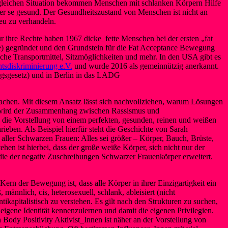
er gleichen Situation bekommen Menschen mit schlanken Körpern Hilfe
 se gesund. Der Gesundheitszustand von Menschen ist nicht an
neu zu verhandeln.
 ihre Rechte haben 1967 dicke_fette Menschen bei der ersten „fat
e) gegründet und den Grundstein für die Fat Acceptance Bewegung
che Transportmittel, Sitzmöglichkeiten und mehr. In den USA gibt es
tsdiskriminierung e.V.
und wurde 2016 als gemeinnützig anerkannt.
ngsgesetz) und in Berlin in das LADG
machen. Mit diesem Ansatz lässt sich nachvollziehen, warum Lösungen
t wird der Zusammenhang zwischen Rassismus und
 die Vorstellung von einem perfekten, gesunden, reinen und weißen
ieben. Als Beispiel hierfür steht die Geschichte von Sarah
aller Schwarzen Frauen: Alles sei größer – Körper, Bauch, Brüste,
n ist hierbei, dass der große weiße Körper, sich nicht nur der
die der negativ Zuschreibungen Schwarzer Frauenkörper erweitert.
rn der Bewegung ist, dass alle Körper in ihrer Einzigartigkeit ein
nnlich, cis, heterosexuell, schlank, ableisiert (nicht
kapitalistisch zu verstehen. Es gilt nach den Strukturen zu suchen,
eigene Identität kennenzulernen und damit die eigenen Privilegien.
ody Positivity Aktivist_Innen ist näher an der Vorstellung von