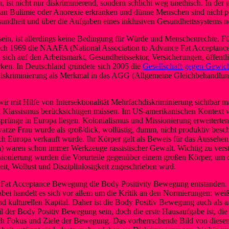
, ist nicht nur diskriminierend, sondern schlicht weg unethisch. In d
 Bulimie oder Anorexie erkranken und dünne Menschen sind nicht per
Gesundheit und über die Aufgaben eines inklusiven Gesundheitssystems 
n, ist allerdings keine Bedingung für Würde und Menschenrechte. Für
 sich 1969 die NAAFA (National Association to Advance Fat Acceptanc
ch auf den Arbeitsmarkt, Gesundheitssektor, Versicherungen, öffentli
ken. In Deutschland gründete sich 2005 die
Gesellschaft gegen Gewich
tsdiskriminierung als Merkmal in das AGG (Allgemeine Gleichbehandlu
r mit Hilfe von Intersektionalität Mehrfachdiskriminierung sichtbar 
d Klassismus berücksichtigen müssen. Im US-amerikanischen Kontex
prünge in Europa liegen. Kolonialismus und Missionierung erweiterten
rze Frau wurde als groß/dick, wollüstig, dumm, nicht produktiv beschr
 Europa verkauft wurde. Ihr Körper galt als Beweis für das Aussehen 
waren schon immer Werkzeuge rassistischer Gewalt. Wichtig zu verstehe
sionierung wurden die Vorurteile gegenüber einem großen Körper, um 
it, Wollust und Disziplinlosigkeit zugeschrieben wird.
 Fat Acceptance Bewegung die Body Positivity Bewegung entstanden. Ke
i handelt es sich vor allem um die Kritik an den Normierungen: weiß, mä
 kulturellen Kapital. Daher ist die Body Positiv Bewegung auch als anti
l der Body Positiv Bewegung sein, doch die erste Hausaufgabe ist, die 
h Fokus und Ziele der Bewegung. Das vorherrschende Bild von diesen B