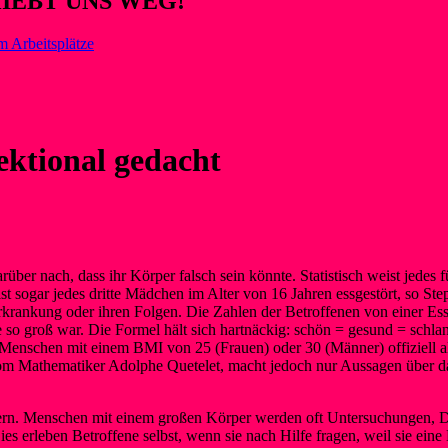
HIEBT UNS WEG!
m Arbeitsplätze
ektional gedacht
über nach, dass ihr Körper falsch sein könnte. Statistisch weist jedes
 sogar jedes dritte Mädchen im Alter von 16 Jahren essgestört, so Step
 Erkrankung oder ihren Folgen. Die Zahlen der Betroffenen von einer E
 so groß war. Die Formel hält sich hartnäckig: schön = gesund = schlank
enschen mit einem BMI von 25 (Frauen) oder 30 (Männer) offiziell als c
om Mathematiker Adolphe Quetelet, macht jedoch nur Aussagen über da
mern. Menschen mit einem großen Körper werden oft Untersuchungen, 
s erleben Betroffene selbst, wenn sie nach Hilfe fragen, weil sie ein