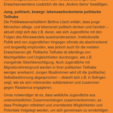
Erwachsenwerdens zusätzlich die des „Anders-Seins“ bewältigen.
Jung, politisch, bewegt: lebensweltorientierte politische
Teilhabe
Die Politikwissenschaftlerin Bettina Lösch erklärt, dass junge
Menschen alltags- und lebensnah politisch denken und handeln –
aktuell zeigt sich das z.B. daran, wie sich Jugendliche mit den
Folgen des Klimawandels auseinandersetzen. Institutionelle
Politik wird von Jugendlichen hingegen oftmals als abschreckend
und langweilig empfunden, was jedoch auch für die meisten
Erwachsenen gilt. Politische Teilhabe ist allerdings von
Machtgefällen und Ungleichheiten durchzogen, wie z.B.
mangelnde Gleichberechtigung. Auch Jugendliche mit
Migrationshintergrund werden in ihrer politischen Teilhabe
weniger anerkannt. Jungen Musliminnen wird oft die (politische)
Selbstbestimmung abgesprochen – obwohl sich z.B. in Solingen
zeigt, wie sie sich miteinander solidarisieren und zusammen
gegen Rassismus engagieren.
Umso notwendiger ist es, dass weibliche Jugendliche aus
unterschiedlichen Zusammenhängen zusammenkommen, so
dass Privilegien reflektiert und unentdeckte Möglichkeiten und
Potentiale freigelegt werden, um sich gemeinsam zu ermächtigen