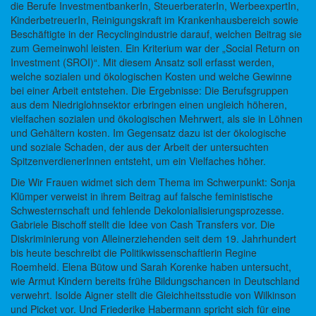
die Berufe InvestmentbankerIn, SteuerberaterIn, WerbeexpertIn,
KinderbetreuerIn, Reinigungskraft im Krankenhausbereich sowie
Beschäftigte in der Recyclingindustrie darauf, welchen Beitrag sie
zum Gemeinwohl leisten. Ein Kriterium war der „Social Return on
Investment (SROI)“. Mit diesem Ansatz soll erfasst werden,
welche sozialen und ökologischen Kosten und welche Gewinne
bei einer Arbeit entstehen. Die Ergebnisse: Die Berufsgruppen
aus dem Niedriglohnsektor erbringen einen ungleich höheren,
vielfachen sozialen und ökologischen Mehrwert, als sie in Löhnen
und Gehältern kosten. Im Gegensatz dazu ist der ökologische
und soziale Schaden, der aus der Arbeit der untersuchten
SpitzenverdienerInnen entsteht, um ein Vielfaches höher.
Die Wir Frauen widmet sich dem Thema im Schwerpunkt: Sonja
Klümper verweist in ihrem Beitrag auf falsche feministische
Schwesternschaft und fehlende Dekolonialisierungsprozesse.
Gabriele Bischoff stellt die Idee von Cash Transfers vor. Die
Diskriminierung von Alleinerziehenden seit dem 19. Jahrhundert
bis heute beschreibt die Politikwissenschaftlerin Regine
Roemheld. Elena Bütow und Sarah Korenke haben untersucht,
wie Armut Kindern bereits frühe Bildungschancen in Deutschland
verwehrt. Isolde Aigner stellt die Gleichheitsstudie von Wilkinson
und Picket vor. Und Friederike Habermann spricht sich für eine