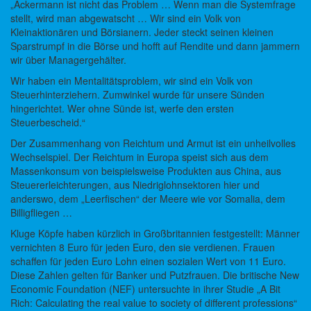
„Ackermann ist nicht das Problem … Wenn man die Systemfrage
stellt, wird man abgewatscht … Wir sind ein Volk von
Kleinaktionären und Börsianern. Jeder steckt seinen kleinen
Sparstrumpf in die Börse und hofft auf Rendite und dann jammern
wir über Managergehälter.
Wir haben ein Mentalitätsproblem, wir sind ein Volk von
Steuerhinterziehern. Zumwinkel wurde für unsere Sünden
hingerichtet. Wer ohne Sünde ist, werfe den ersten
Steuerbescheid.“
Der Zusammenhang von Reichtum und Armut ist ein unheilvolles
Wechselspiel. Der Reichtum in Europa speist sich aus dem
Massenkonsum von beispielsweise Produkten aus China, aus
Steuererleichterungen, aus Niedriglohnsektoren hier und
anderswo, dem „Leerfischen“ der Meere wie vor Somalia, dem
Billigfliegen …
Kluge Köpfe haben kürzlich in Großbritannien festgestellt: Männer
vernichten 8 Euro für jeden Euro, den sie verdienen. Frauen
schaffen für jeden Euro Lohn einen sozialen Wert von 11 Euro.
Diese Zahlen gelten für Banker und Putzfrauen. Die britische New
Economic Foundation (NEF) untersuchte in ihrer Studie „A Bit
Rich: Calculating the real value to society of different professions“