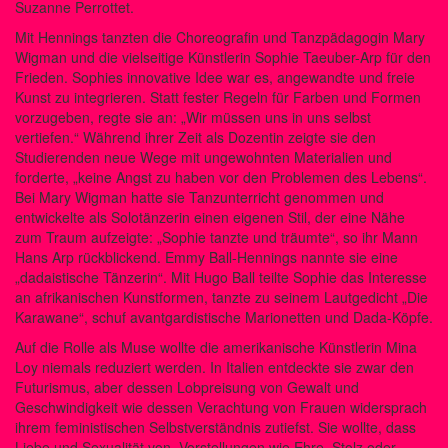
Suzanne Perrottet.
Mit Hennings tanzten die Choreografin und Tanzpädagogin Mary
Wigman und die vielseitige Künstlerin Sophie Taeuber-Arp für den
Frieden. Sophies innovative Idee war es, angewandte und freie
Kunst zu integrieren. Statt fester Regeln für Farben und Formen
vorzugeben, regte sie an: „Wir müssen uns in uns selbst
vertiefen.“ Während ihrer Zeit als Dozentin zeigte sie den
Studierenden neue Wege mit ungewohnten Materialien und
forderte, „keine Angst zu haben vor den Problemen des Lebens“.
Bei Mary Wigman hatte sie Tanzunterricht genommen und
entwickelte als Solotänzerin einen eigenen Stil, der eine Nähe
zum Traum aufzeigte: „Sophie tanzte und träumte“, so ihr Mann
Hans Arp rückblickend. Emmy Ball-Hennings nannte sie eine
„dadaistische Tänzerin“. Mit Hugo Ball teilte Sophie das Interesse
an afrikanischen Kunstformen, tanzte zu seinem Lautgedicht „Die
Karawane“, schuf avantgardistische Marionetten und Dada-Köpfe.
Auf die Rolle als Muse wollte die amerikanische Künstlerin Mina
Loy niemals reduziert werden. In Italien entdeckte sie zwar den
Futurismus, aber dessen Lobpreisung von Gewalt und
Geschwindigkeit wie dessen Verachtung von Frauen widersprach
ihrem feministischen Selbstverständnis zutiefst. Sie wollte, dass
Liebe und Sexualität von „Vorstellungen wie Ehre, Stolz oder