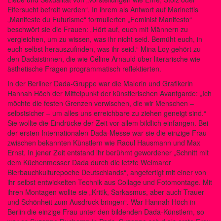
Eifersucht befreit werden“. In ihrem als Antwort auf Marinettis
„Manifeste du Futurisme“ formulierten „Feminist Manifesto“
beschwört sie die Frauen: „Hört auf, euch mit Männern zu
vergleichen, um zu wissen, was ihr nicht seid. Bemüht euch, in
euch selbst herauszufinden, was ihr seid.“ Mina Loy gehört zu
den Dadaistinnen, die wie Céline Arnauld über literarische wie
ästhetische Fragen programmatisch reflektierten.
In der Berliner Dada-Gruppe war die Malerin und Grafikerin
Hannah Höch der Mittelpunkt der künstlerischen Avantgarde: „Ich
möchte die festen Grenzen verwischen, die wir Menschen –
selbstsicher – um alles uns erreichbare zu ziehen geneigt sind.“
Sie wollte die Eindrücke der Zeit vor allem bildlich einfangen. Bei
der ersten Internationalen Dada-Messe war sie die einzige Frau
zwischen bekannten Künstlern wie Raoul Hausmann und Max
Ernst. In jener Zeit entstand ihr berühmt gewordener „Schnitt mit
dem Küchenmesser Dada durch die letzte Weimarer
Bierbauchkulturepoche Deutschlands“, angefertigt mit einer von
ihr selbst entwickelten Technik aus Collage und Fotomontage. Mit
ihren Montagen wollte sie „Kritik, Sarkasmus, aber auch Trauer
und Schönheit zum Ausdruck bringen“. War Hannah Höch in
Berlin die einzige Frau unter den bildenden Dada-Künstlern, so