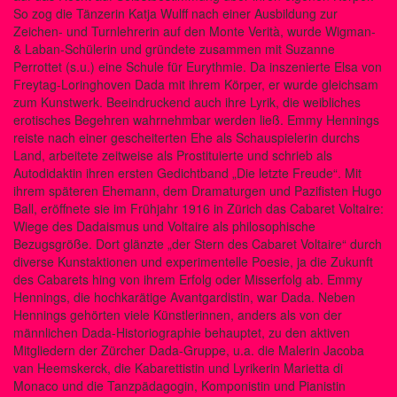
So zog die Tänzerin Katja Wulff nach einer Ausbildung zur
Zeichen- und Turnlehrerin auf den Monte Verità, wurde Wigman-
& Laban-Schülerin und gründete zusammen mit Suzanne
Perrottet (s.u.) eine Schule für Eurythmie. Da inszenierte Elsa von
Freytag-Loringhoven Dada mit ihrem Körper, er wurde gleichsam
zum Kunstwerk. Beeindruckend auch ihre Lyrik, die weibliches
erotisches Begehren wahrnehmbar werden ließ. Emmy Hennings
reiste nach einer gescheiterten Ehe als Schauspielerin durchs
Land, arbeitete zeitweise als Prostituierte und schrieb als
Autodidaktin ihren ersten Gedichtband „Die letzte Freude“. Mit
ihrem späteren Ehemann, dem Dramaturgen und Pazifisten Hugo
Ball, eröffnete sie im Frühjahr 1916 in Zürich das Cabaret Voltaire:
Wiege des Dadaismus und Voltaire als philosophische
Bezugsgröße. Dort glänzte „der Stern des Cabaret Voltaire“ durch
diverse Kunstaktionen und experimentelle Poesie, ja die Zukunft
des Cabarets hing von ihrem Erfolg oder Misserfolg ab. Emmy
Hennings, die hochkarätige Avantgardistin, war Dada. Neben
Hennings gehörten viele Künstlerinnen, anders als von der
männlichen Dada-Historiographie behauptet, zu den aktiven
Mitgliedern der Zürcher Dada-Gruppe, u.a. die Malerin Jacoba
van Heemskerck, die Kabarettistin und Lyrikerin Marietta di
Monaco und die Tanzpädagogin, Komponistin und Pianistin