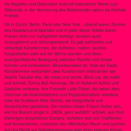
die Negation und Destruktion kulturell-historischer Werte zum
Stilprinzip. In der Verneinung des Bestehenden sahen sie höchste
Freiheit.
Ob in Zürich, Berlin, Paris oder New York – überall waren Zentren
des Dadaismus entstanden und in jeder dieser Städte waren
Frauen nicht nur maßgeblich beteiligt, sondern auch
tonangebend und richtungweisend. Es gab zahlreiche und
vielseitige Künstlerinnen, die dichteten, malten, tanzten,
fotografierten oder auf der Bühne standen und diese
avantgardistische Bewegung zwischen Revolte und Utopie
formten und verbreiteten. Bemerkenswert ist: Viele der Dada-
Künstlerinnen verbanden zwei Kunstformen miteinander wie
Sophie Taeuber-Arp, die malte und tanzte, Mina Loy, die malte
und schrieb, Emmy Ball-Hennings, die im Kabarett auftrat und
Gedichte verfasste, ihre Freundin Lotte Pritzel, die neben dem
Zeichnen als Kostümbildnerin und Puppenkünstlerin arbeitete
oder die Grafikerin Käte Steinitz, die fotografierte und
Kinderbücher gestaltete. Die meisten dieser Frauen lösten sich,
wie Ina Boesch jüngst in „DADA, ganz weiblich“ schrieb, aus ihrer
bisherigen bürgerlichen Existenz, befreiten sich von Traditionen
und Konventionen, eroberten den öffentlichen Raum und pochten
auf das Recht auf Selbstbestimmung über ihren eigenen Körper.